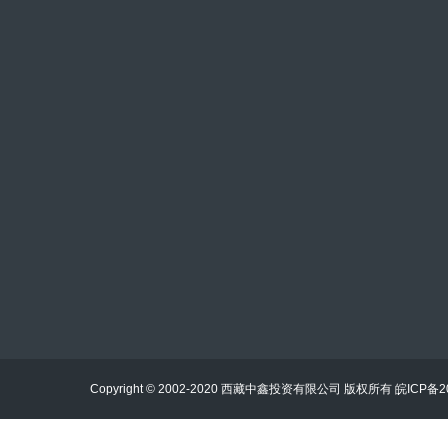
邮箱：1105428778@qq.com
电话：0891-6907333
电话：0891-6939222
地址：拉萨市柳梧新区国际城总部5栋3楼
Copyright © 2002-2020 西藏中鑫投资有限公司 版权所有
皖ICP备2